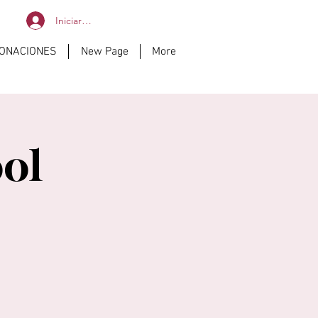
Iniciar sesión
DONACIONES
New Page
More
ol