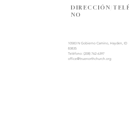
DIRECCIÓN/TEL
NO
10583 N Gobierno Camino, Hayden, ID
83835
Teléfono: (208) 762-6397
office@truenorthchurch.org