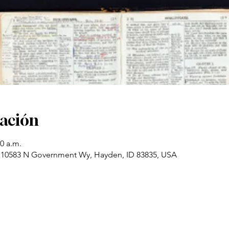
cación
00 a.m.
 10583 N Government Wy, Hayden, ID 83835, USA