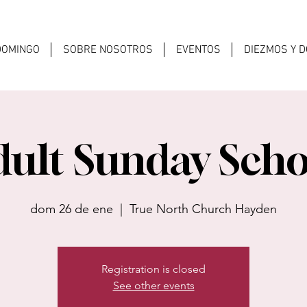
 DOMINGO
SOBRE NOSOTROS
EVENTOS
DIEZMOS Y 
dult Sunday Scho
dom 26 de ene
  |  
True North Church Hayden
Registration is closed
See other events