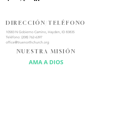
DIRECCIÓN/TELÉFONO
10583 N Gobierno Camino, Hayden, ID 83835
Teléfono:
(208) 762-6397
office@truenorthchurch.org
NUESTRA MISIÓN
AMA A DIOS
AMAR A LOS DEMÁS
HACER DISCÍPULOS
CONÉCTATE CON
NOSOTROS
Suscríbase ahora