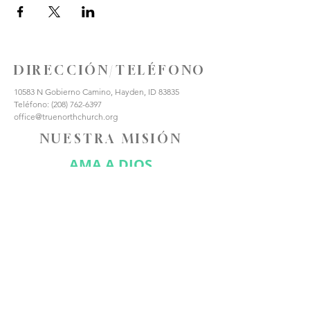
DIRECCIÓN/TELÉFONO
10583 N Gobierno Camino, Hayden, ID 83835
Teléfono:
(208) 762-6397
office@truenorthchurch.org
NUESTRA MISIÓN
AMA A DIOS
AMAR A LOS DEMÁS
HACER DISCÍPULOS
CONÉCTATE CON
NOSOTROS