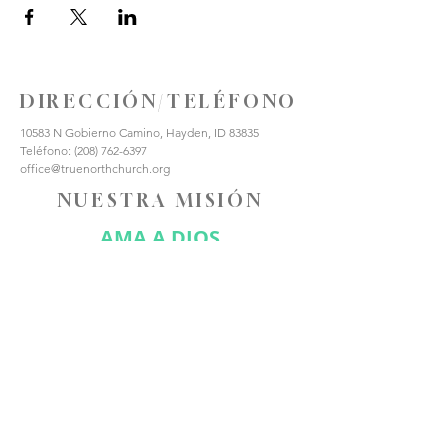
DIRECCIÓN/TELÉFONO
10583 N Gobierno Camino, Hayden, ID 83835
Teléfono:
(208) 762-6397
office@truenorthchurch.org
NUESTRA MISIÓN
AMA A DIOS
AMAR A LOS DEMÁS
HACER DISCÍPULOS
CONÉCTATE CON
NOSOTROS