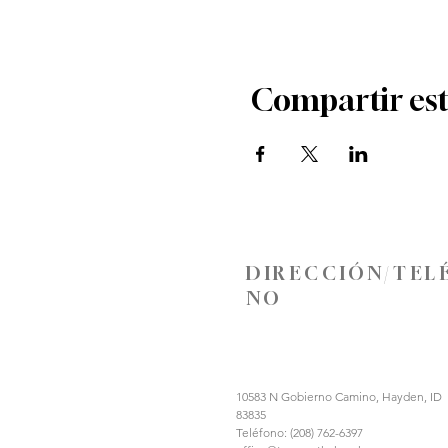
Compartir est
DIRECCIÓN/TEL
NO
10583 N Gobierno Camino, Hayden, ID
83835
Teléfono: (208) 762-6397