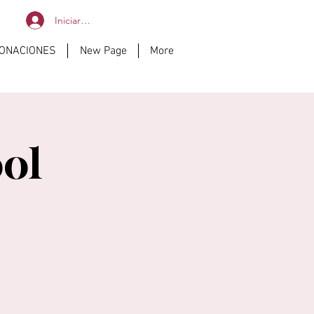
Iniciar sesión
DONACIONES
New Page
More
ol