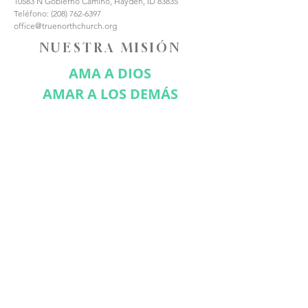
10583 N Gobierno Camino, Hayden, ID 83835
Teléfono:
(208) 762-6397
office@truenorthchurch.org
NUESTRA MISIÓN
AMA A DIOS
AMAR A LOS DEMÁS
HACER DISCÍPULOS
CONÉCTATE CON
NOSOTROS
Suscríbase ahora