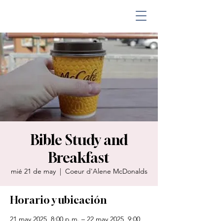
Bible Study and
Breakfast
mié 21 de may
  |  
Coeur d'Alene McDonalds
Horario y ubicación
21 may 2025, 8:00 p.m. – 22 may 2025, 9:00