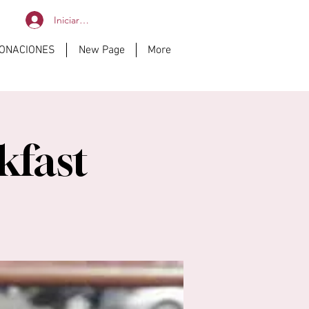
Iniciar sesión
DONACIONES
New Page
More
kfast