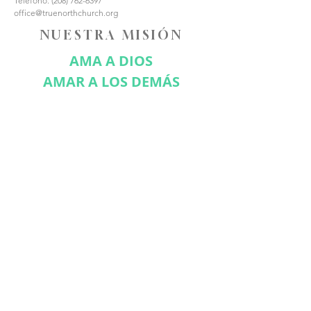
Teléfono:
(208) 762-6397
office@truenorthchurch.org
NUESTRA MISIÓN
AMA A DIOS
AMAR A LOS DEMÁS
HACER DISCÍPULOS
CONÉCTATE CON
NOSOTROS
Suscríbase ahora