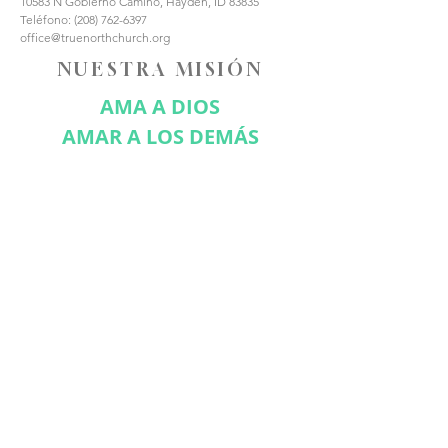
10583 N Gobierno Camino, Hayden, ID 83835
Teléfono:
(208) 762-6397
office@truenorthchurch.org
NUESTRA MISIÓN
AMA A DIOS
AMAR A LOS DEMÁS
HACER DISCÍPULOS
CONÉCTATE CON
NOSOTROS
Suscríbase ahora