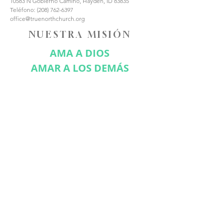
10583 N Gobierno Camino, Hayden, ID 83835
Teléfono:
(208) 762-6397
office@truenorthchurch.org
NUESTRA MISIÓN
AMA A DIOS
AMAR A LOS DEMÁS
HACER DISCÍPULOS
CONÉCTATE CON
NOSOTROS
Suscríbase ahora