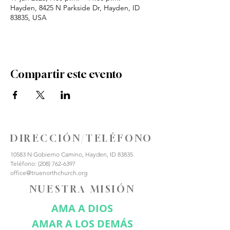
Hayden, 8425 N Parkside Dr, Hayden, ID
83835, USA
Compartir este evento
DIRECCIÓN/TELÉFONO
10583 N Gobierno Camino, Hayden, ID 83835
Teléfono:
(208) 762-6397
office@truenorthchurch.org
NUESTRA MISIÓN
AMA A DIOS
AMAR A LOS DEMÁS