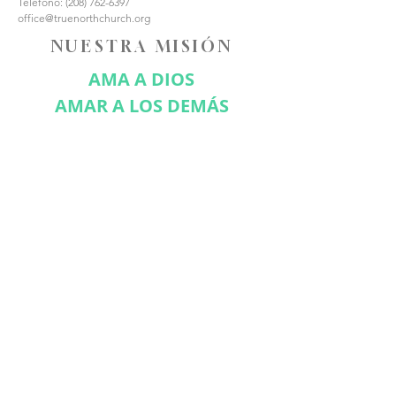
Teléfono:
(208) 762-6397
office@truenorthchurch.org
NUESTRA MISIÓN
AMA A DIOS
AMAR A LOS DEMÁS
HACER DISCÍPULOS
CONÉCTATE CON
NOSOTROS
Suscríbase ahora