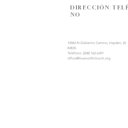
DIRECCIÓN/TEL
NO
10583 N Gobierno Camino, Hayden, ID
83835
Teléfono: (208) 762-6397
office@truenorthchurch.org