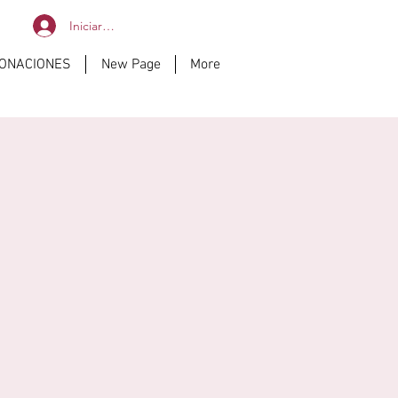
Iniciar sesión
DONACIONES
New Page
More