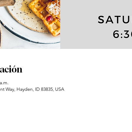
cación
 a.m.
t Way, Hayden, ID 83835, USA