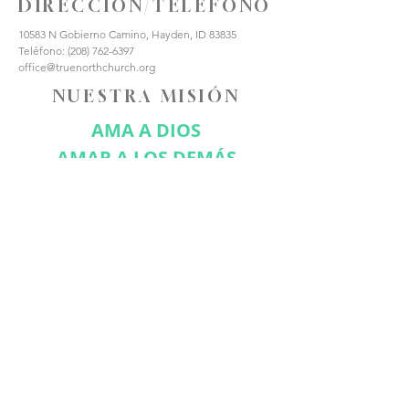
DIRECCIÓN/TELÉFONO
10583 N Gobierno Camino, Hayden, ID 83835
Teléfono:
(208) 762-6397
office@truenorthchurch.org
NUESTRA MISIÓN
AMA A DIOS
AMAR A LOS DEMÁS
HACER DISCÍPULOS
CONÉCTATE CON
NOSOTROS
Suscríbase ahora