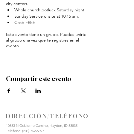
city center).
Whole church potluck Saturday night. 
Sunday Service onsite at 10:15 am. 
Cost: FREE
Este evento tiene un grupo. Puedes unirte
al grupo una vez que te registres en el
evento.
Compartir este evento
DIRECCIÓN/TELÉFONO
10583 N Gobierno Camino, Hayden, ID 83835
Teléfono:
(208) 762-6397