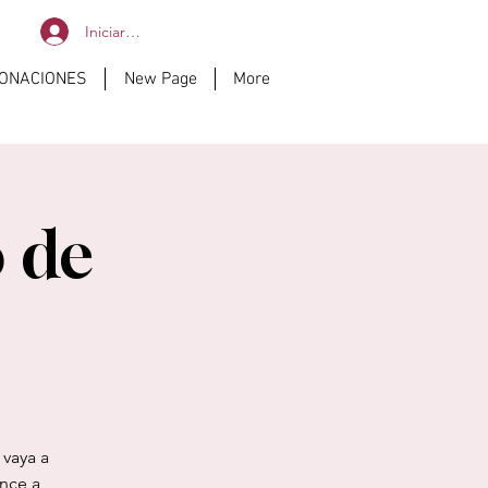
Iniciar sesión
DONACIONES
New Page
More
 de
 vaya a
nce a