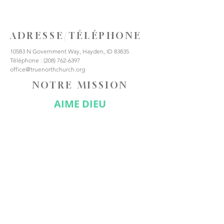
ADRESSE/TÉLÉPHONE
10583 N Government Way, Hayden, ID 83835
Téléphone :
(208) 762-6397
office@truenorthchurch.org
NOTRE MISSION
AIME DIEU
AIMER LES AUTRES
FAIRE DES DISCIPLES
CONNECTE-TOI AVEC
NOUS
Abonnez-vous maintenant