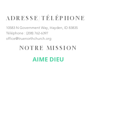
ADRESSE/TÉLÉPHONE
10583 N Government Way, Hayden, ID 83835
Téléphone :
(208) 762-6397
office@truenorthchurch.org
NOTRE MISSION
AIME DIEU
AIMER LES AUTRES
FAIRE DES DISCIPLES
CONNECTE-TOI AVEC
NOUS
Abonnez-vous maintenant