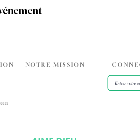
événement
HON
NOTRE MISSION
CONNE
83835