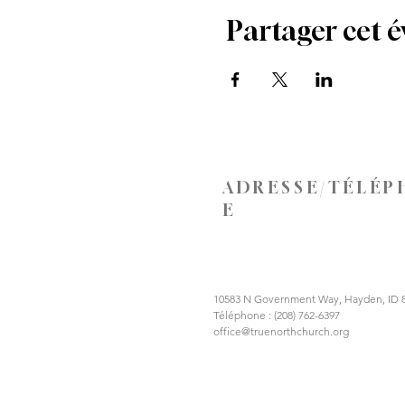
Partager cet 
ADRESSE/TÉLÉP
E
10583 N Government Way, Hayden, ID 
Téléphone : (208) 762-6397
office@truenorthchurch.org