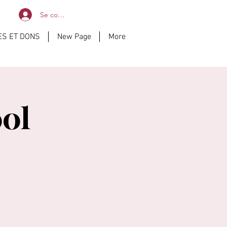
Se connecter
ES ET DONS
New Page
More
ol