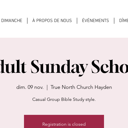
U DIMANCHE
À PROPOS DE NOUS
ÉVÉNEMENTS
DÎM
dult Sunday Scho
dim. 09 nov.
  |  
True North Church Hayden
Casual Group Bible Study style.
Registration is closed