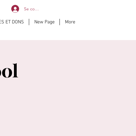
Se connecter
ES ET DONS
New Page
More
ol