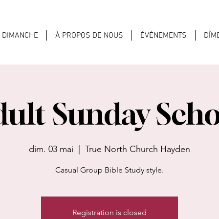
U DIMANCHE
À PROPOS DE NOUS
ÉVÉNEMENTS
DÎM
dult Sunday Scho
dim. 03 mai
  |  
True North Church Hayden
Casual Group Bible Study style.
Registration is closed