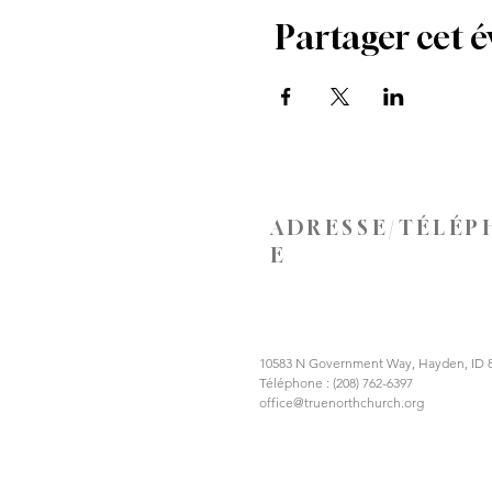
Partager cet 
ADRESSE/TÉLÉP
E
10583 N Government Way, Hayden, ID 
Téléphone : (208) 762-6397
office@truenorthchurch.org