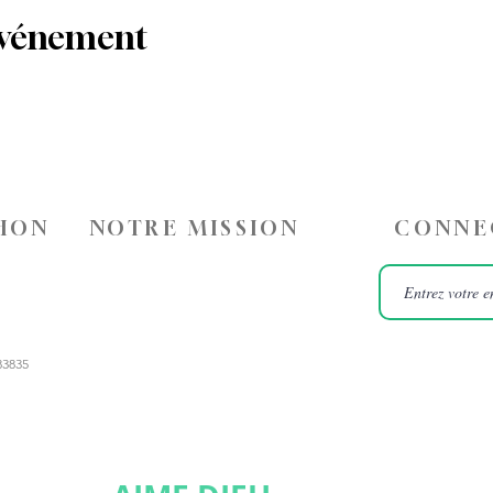
événement
HON
NOTRE MISSION
CONNE
83835