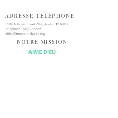
ADRESSE/TÉLÉPHONE
10583 N Government Way, Hayden, ID 83835
Téléphone :
(208) 762-6397
office@truenorthchurch.org
NOTRE MISSION
AIME DIEU
AIMER LES AUTRES
FAIRE DES DISCIPLES
CONNECTE-TOI AVEC
NOUS
Abonnez-vous maintenant