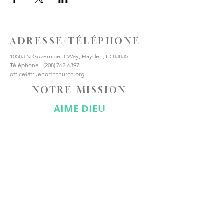
ADRESSE/TÉLÉPHONE
10583 N Government Way, Hayden, ID 83835
Téléphone :
(208) 762-6397
office@truenorthchurch.org
NOTRE MISSION
AIME DIEU
AIMER LES AUTRES
FAIRE DES DISCIPLES
CONNECTE-TOI AVEC
NOUS
Abonnez-vous maintenant