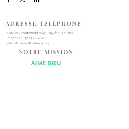
ADRESSE/TÉLÉPHONE
10583 N Government Way, Hayden, ID 83835
Téléphone :
(208) 762-6397
office@truenorthchurch.org
NOTRE MISSION
AIME DIEU
AIMER LES AUTRES
FAIRE DES DISCIPLES
CONNECTE-TOI AVEC
NOUS
Abonnez-vous maintenant