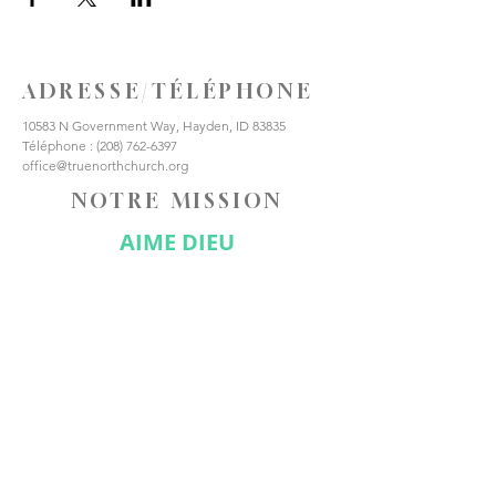
ADRESSE/TÉLÉPHONE
10583 N Government Way, Hayden, ID 83835
Téléphone :
(208) 762-6397
office@truenorthchurch.org
NOTRE MISSION
AIME DIEU
AIMER LES AUTRES
FAIRE DES DISCIPLES
CONNECTE-TOI AVEC
NOUS
Abonnez-vous maintenant