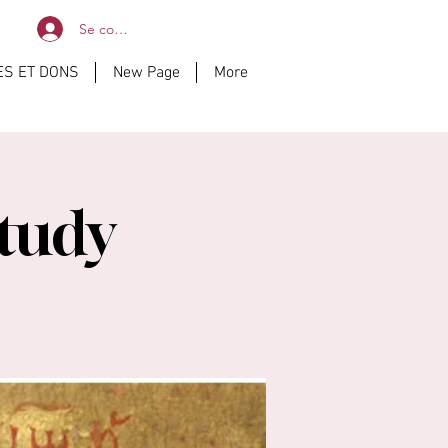
Se connecter
ES ET DONS
New Page
More
Study