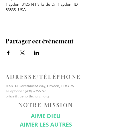
Hayden, 8425 N Parkside Dr, Hayden, ID
83835, USA
Partager cet événement
ADRESSE/TÉLÉPHONE
10583 N Government Way, Hayden, ID 83835
Téléphone :
(208) 762-6397
office@truenorthchurch.org
NOTRE MISSION
AIME DIEU
AIMER LES AUTRES