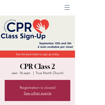
CPR Class 2
sam. 16 sept.
  |  
True North Church
Registration is closed
See other events