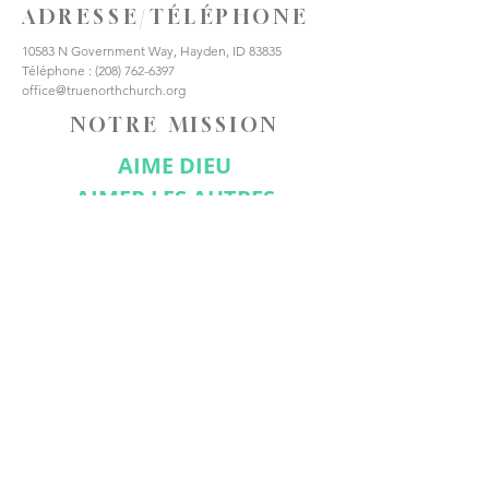
ADRESSE/TÉLÉPHONE
10583 N Government Way, Hayden, ID 83835
Téléphone :
(208) 762-6397
office@truenorthchurch.org
NOTRE MISSION
AIME DIEU
AIMER LES AUTRES
FAIRE DES DISCIPLES
CONNECTE-TOI AVEC
NOUS
Abonnez-vous maintenant