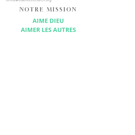
NOTRE MISSION
AIME DIEU
AIMER LES AUTRES
FAIRE DES DISCIPLES
CONNECTE-TOI AVEC
NOUS
Abonnez-vous maintenant