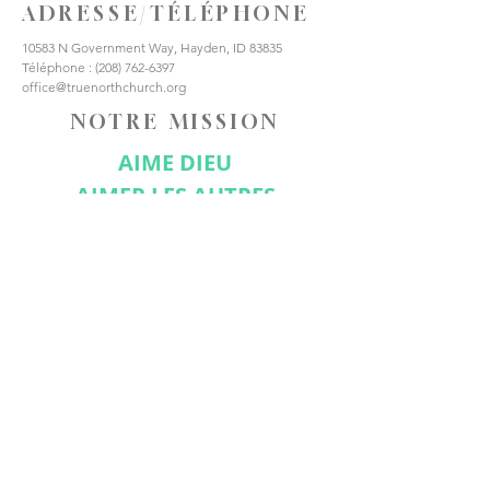
ADRESSE/TÉLÉPHONE
10583 N Government Way, Hayden, ID 83835
Téléphone :
(208) 762-6397
office@truenorthchurch.org
NOTRE MISSION
AIME DIEU
AIMER LES AUTRES
FAIRE DES DISCIPLES
CONNECTE-TOI AVEC
NOUS
Abonnez-vous maintenant