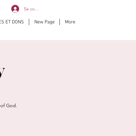
Se connecter
ES ET DONS
New Page
More
y
 of God.