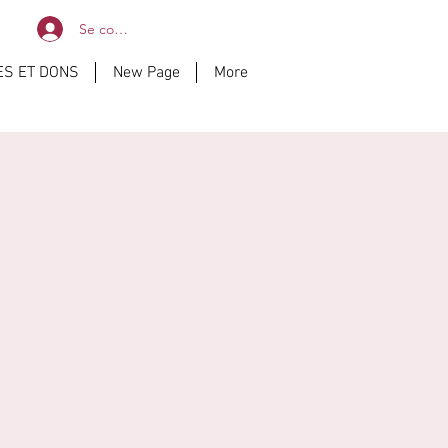
Se connecter
ES ET DONS
New Page
More