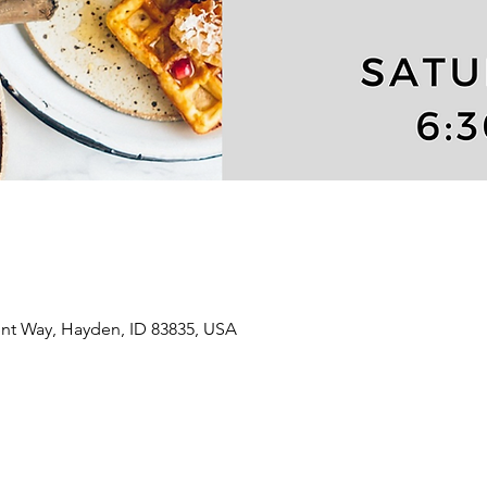
t Way, Hayden, ID 83835, USA