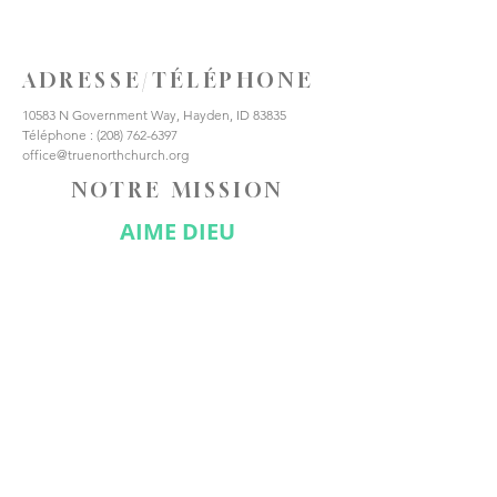
ADRESSE/TÉLÉPHONE
10583 N Government Way, Hayden, ID 83835
Téléphone :
(208) 762-6397
office@truenorthchurch.org
NOTRE MISSION
AIME DIEU
AIMER LES AUTRES
FAIRE DES DISCIPLES
CONNECTE-TOI AVEC
NOUS
Abonnez-vous maintenant