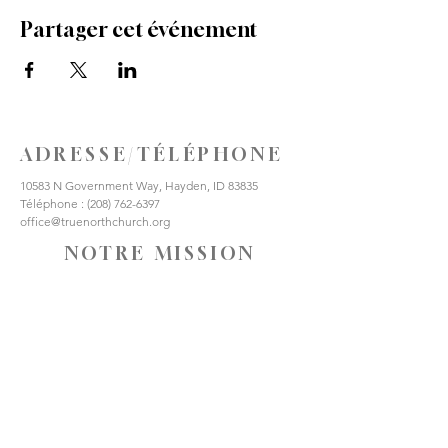
Partager cet événement
ADRESSE/TÉLÉPHONE
10583 N Government Way, Hayden, ID 83835
Téléphone :
(208) 762-6397
office@truenorthchurch.org
NOTRE MISSION
AIME DIEU
AIMER LES AUTRES
FAIRE DES DISCIPLES
CONNECTE-TOI AVEC
NOUS