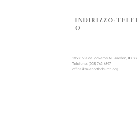
INDIRIZZO/TEL
O
10583 Via del governo N, Hayden, ID 83
Telefono: (208) 762-6397
office@truenorthchurch.org