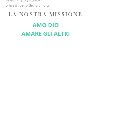
Telefono:
(208) 762-6397
office@truenorthchurch.org
LA NOSTRA MISSIONE
AMO DIO
AMARE GLI ALTRI
FATE DISCEPOLI
CONNETTITI CON NOI
Iscriviti ora