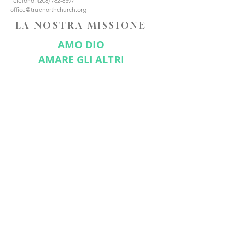
Telefono:
(208) 762-6397
office@truenorthchurch.org
LA NOSTRA MISSIONE
AMO DIO
AMARE GLI ALTRI
FATE DISCEPOLI
CONNETTITI CON NOI
Iscriviti ora