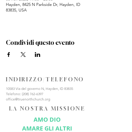
Hayden, 8425 N Parkside Dr, Hayden, ID
83835, USA
Condividi questo evento
INDIRIZZO/TELEFONO
10583 Via del governo N, Hayden, ID 83835
Telefono:
(208) 762-6397
office@truenorthchurch.org
LA NOSTRA MISSIONE
AMO DIO
AMARE GLI ALTRI