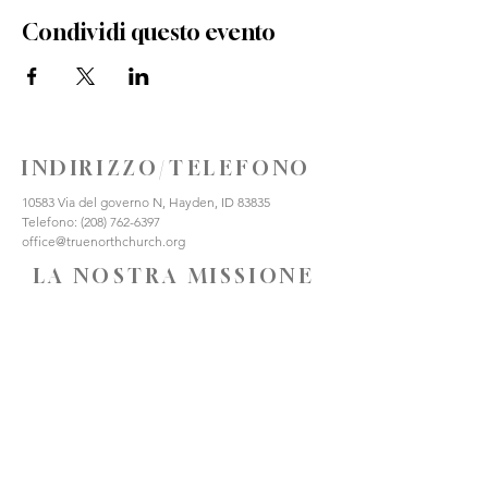
Condividi questo evento
INDIRIZZO/TELEFONO
10583 Via del governo N, Hayden, ID 83835
Telefono:
(208) 762-6397
office@truenorthchurch.org
LA NOSTRA MISSIONE
AMO DIO
AMARE GLI ALTRI
FATE DISCEPOLI
CONNETTITI CON NOI