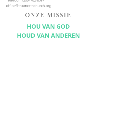
Telefoon:
(208) 762-6397
office@truenorthchurch.org
ONZE MISSIE
HOU VAN GOD
HOUD VAN ANDEREN
MAAK DISCIPELEN
VERBIND JE MET ONS
Abonneer nu