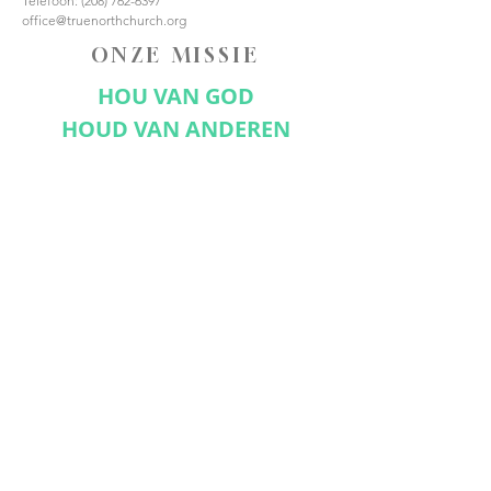
Telefoon:
(208) 762-6397
office@truenorthchurch.org
ONZE MISSIE
HOU VAN GOD
HOUD VAN ANDEREN
MAAK DISCIPELEN
VERBIND JE MET ONS
Abonneer nu