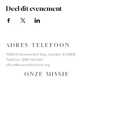
Deel dit evenement
ADRES/TELEFOON
10583 N Government Way, Hayden, ID 83835
Telefoon:
(208) 762-6397
office@truenorthchurch.org
ONZE MISSIE
HOU VAN GOD
HOUD VAN ANDEREN
MAAK DISCIPELEN
VERBIND JE MET ONS