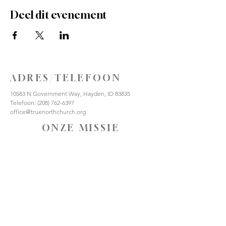
Deel dit evenement
ADRES/TELEFOON
10583 N Government Way, Hayden, ID 83835
Telefoon:
(208) 762-6397
office@truenorthchurch.org
ONZE MISSIE
HOU VAN GOD
HOUD VAN ANDEREN
MAAK DISCIPELEN
VERBIND JE MET ONS