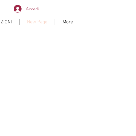
Accedi
ZIONI
New Page
More