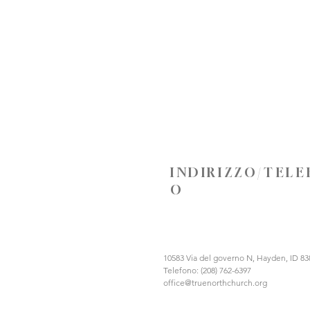
INDIRIZZO/TEL
O
10583 Via del governo N, Hayden, ID 83
Telefono: (208) 762-6397
office@truenorthchurch.org