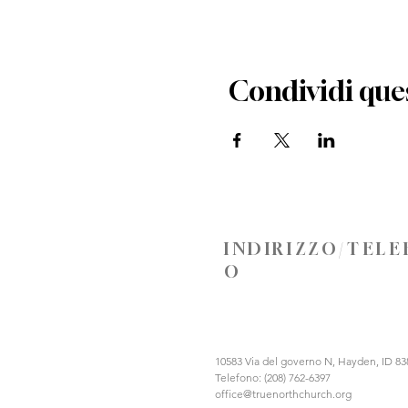
Condividi que
INDIRIZZO/TEL
O
10583 Via del governo N, Hayden, ID 83
Telefono: (208) 762-6397
office@truenorthchurch.org