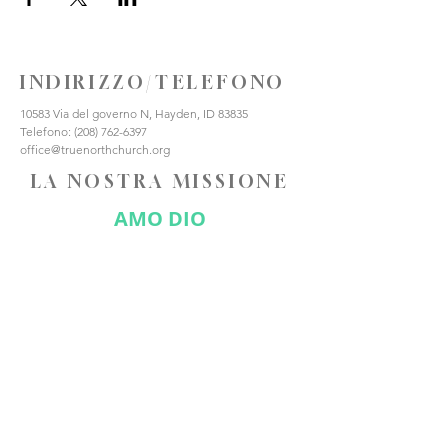
INDIRIZZO/TELEFONO
10583 Via del governo N, Hayden, ID 83835
Telefono:
(208) 762-6397
office@truenorthchurch.org
LA NOSTRA MISSIONE
AMO DIO
AMARE GLI ALTRI
FATE DISCEPOLI
CONNETTITI CON NOI
Iscriviti ora