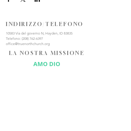
INDIRIZZO/TELEFONO
10583 Via del governo N, Hayden, ID 83835
Telefono:
(208) 762-6397
office@truenorthchurch.org
LA NOSTRA MISSIONE
AMO DIO
AMARE GLI ALTRI
FATE DISCEPOLI
CONNETTITI CON NOI
Iscriviti ora