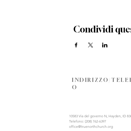
Condividi que
INDIRIZZO/TEL
O
10583 Via del governo N, Hayden, ID 83
Telefono: (208) 762-6397
office@truenorthchurch.org