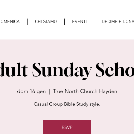
DOMENICA
CHI SIAMO
EVENTI
DECIME E DONA
dult Sunday Scho
dom 16 gen
  |  
True North Church Hayden
Casual Group Bible Study style.
RSVP