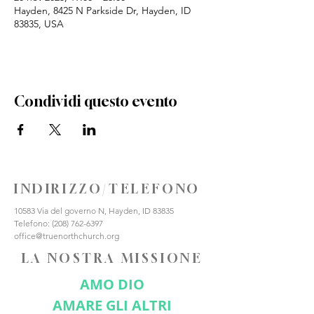
Hayden, 8425 N Parkside Dr, Hayden, ID
83835, USA
Condividi questo evento
INDIRIZZO/TELEFONO
10583 Via del governo N, Hayden, ID 83835
Telefono:
(208) 762-6397
office@truenorthchurch.org
LA NOSTRA MISSIONE
AMO DIO
AMARE GLI ALTRI