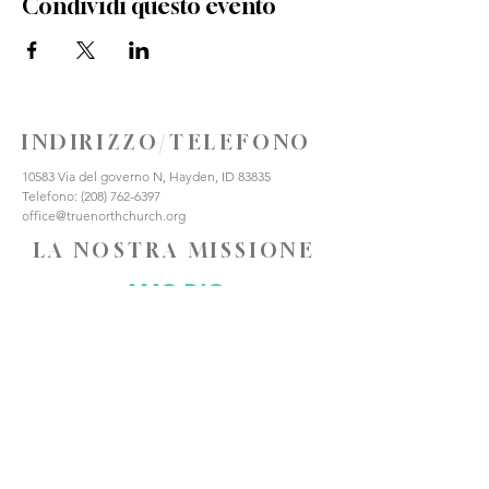
Condividi questo evento
INDIRIZZO/TELEFONO
10583 Via del governo N, Hayden, ID 83835
Telefono:
(208) 762-6397
office@truenorthchurch.org
LA NOSTRA MISSIONE
AMO DIO
AMARE GLI ALTRI
FATE DISCEPOLI
CONNETTITI CON NOI