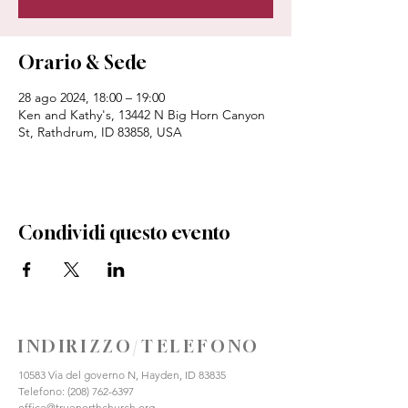
Orario & Sede
28 ago 2024, 18:00 – 19:00
Ken and Kathy's, 13442 N Big Horn Canyon
St, Rathdrum, ID 83858, USA
Condividi questo evento
INDIRIZZO/TELEFONO
10583 Via del governo N, Hayden, ID 83835
Telefono:
(208) 762-6397
office@truenorthchurch.org